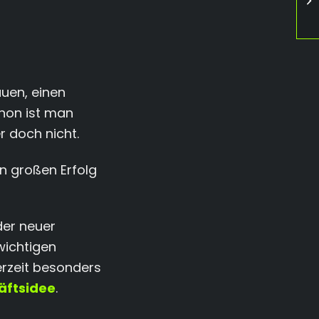
uen, einen
hon ist man
r doch nicht.
en großen Erfolg
der neuer
 wichtigen
derzeit besonders
äftsidee
.