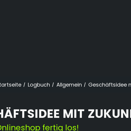
tartseite
/
Logbuch
/
Allgemein
/
Geschäftsidee m
ÄFTSIDEE MIT ZUKUN
nlineshop fertig los!