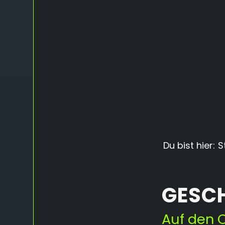
Du bist hier:
S
GESCH
Auf den O